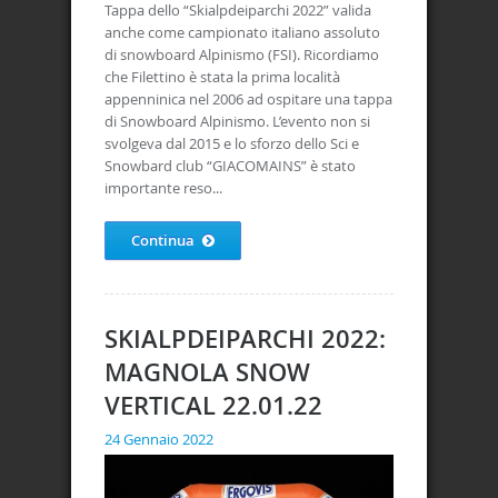
Tappa dello “Skialpdeiparchi 2022” valida
anche come campionato italiano assoluto
di snowboard Alpinismo (FSI). Ricordiamo
che Filettino è stata la prima località
appenninica nel 2006 ad ospitare una tappa
di Snowboard Alpinismo. L’evento non si
svolgeva dal 2015 e lo sforzo dello Sci e
Snowbard club “GIACOMAINS” è stato
importante reso...
Continua
SKIALPDEIPARCHI 2022:
MAGNOLA SNOW
VERTICAL 22.01.22
24 Gennaio 2022