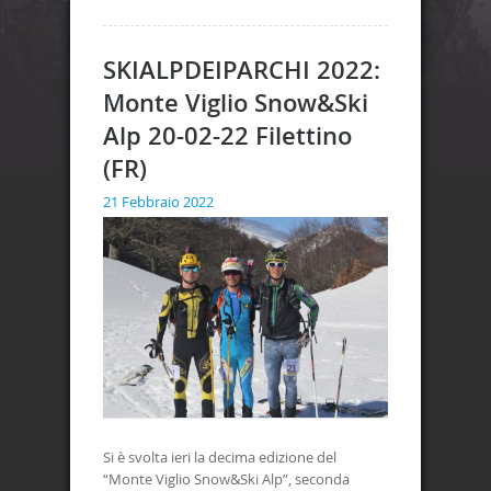
SKIALPDEIPARCHI 2022:
Monte Viglio Snow&Ski
Alp 20-02-22 Filettino
(FR)
21 Febbraio 2022
Si è svolta ieri la decima edizione del
“Monte Viglio Snow&Ski Alp”, seconda