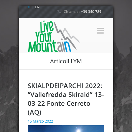
IT
|
EN
Chiamaci:
+39 340 789
4800
Articoli LYM
SKIALPDEIPARCHI 2022:
“Vallefredda Skiraid” 13-
03-22 Fonte Cerreto
(AQ)
15 Marzo 2022