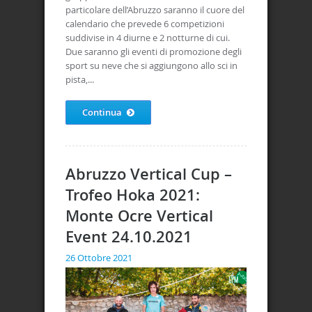
particolare dell’Abruzzo saranno il cuore del
calendario che prevede 6 competizioni
suddivise in 4 diurne e 2 notturne di cui.
Due saranno gli eventi di promozione degli
sport su neve che si aggiungono allo sci in
pista,...
Continua
Abruzzo Vertical Cup –
Trofeo Hoka 2021:
Monte Ocre Vertical
Event 24.10.2021
26 Ottobre 2021