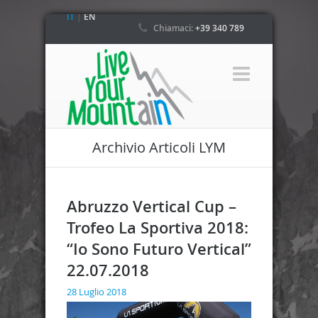
IT
|
EN
Chiamaci:
+39 340 789
4800
Archivio Articoli LYM
Abruzzo Vertical Cup –
Trofeo La Sportiva 2018:
“Io Sono Futuro Vertical”
22.07.2018
28 Luglio 2018