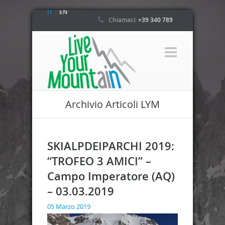
IT
|
EN
Chiamaci:
+39 340 789
4800
Archivio Articoli LYM
SKIALPDEIPARCHI 2019:
“TROFEO 3 AMICI” –
Campo Imperatore (AQ)
– 03.03.2019
05 Marzo 2019