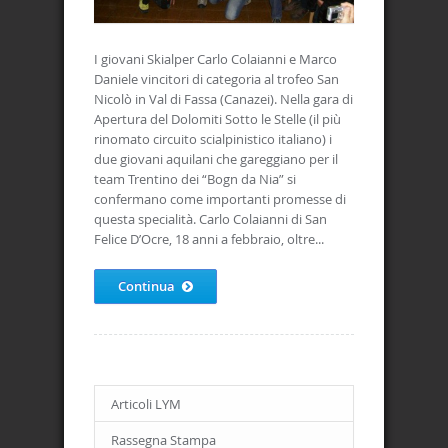
I giovani Skialper Carlo Colaianni e Marco
Daniele vincitori di categoria al trofeo San
Nicolò in Val di Fassa (Canazei). Nella gara di
Apertura del Dolomiti Sotto le Stelle (il più
rinomato circuito scialpinistico italiano) i
due giovani aquilani che gareggiano per il
team Trentino dei “Bogn da Nia” si
confermano come importanti promesse di
questa specialità. Carlo Colaianni di San
Felice D’Ocre, 18 anni a febbraio, oltre...
Continua
Articoli LYM
Rassegna Stampa