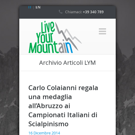
IT
|
EN
Chiamaci:
+39 340 789
4800
Archivio Articoli LYM
Carlo Colaianni regala
una medaglia
all’Abruzzo ai
Campionati Italiani di
Scialpinismo
16 Dicembre 2014