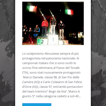
Lo scialpinismo Abruzzese sempre di più
protagonista nel panorama nazionale. Ai
campionati Italiani che si sono svolti lo
scorso fine settimana al Passo del Tonale
(TN), sono stati nuovamente protagonisti
Marco Daniele, classe 98, di San Pio delle
Camere (AQ) e Carlo Colaianni di San Felice
d’Ocre (AQ), classe 97, entrambi portacolori
del team trentino” Bogn da Nia”. Marco è
giunto 5° nella categoria cadetti a soli 40...