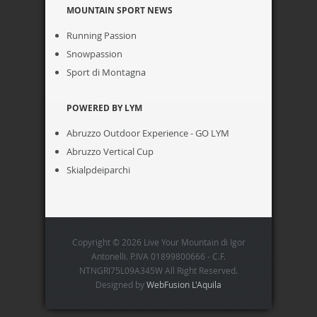
MOUNTAIN SPORT NEWS
Running Passion
Snowpassion
Sport di Montagna
POWERED BY LYM
Abruzzo Outdoor Experience - GO LYM
Abruzzo Vertical Cup
Skialpdeiparchi
Copyright © 2026 Live Your Mountain di Igor
Antonelli. P.IVA 01899800666 - C.F.
NTNGRI75L09A345W All Right Reserved.
Designed by
WebFusion L'Aquila