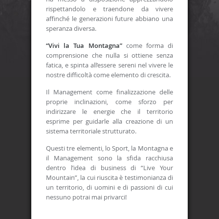
rispettandolo e traendone da vivere
affinché le generazioni future abbiano una
speranza diversa.
“Vivi la Tua Montagna”
come forma di
comprensione che nulla si ottiene senza
fatica, e spinta all’essere sereni nel vivere le
nostre difficoltà come elemento di crescita.
Il Management come finalizzazione delle
proprie inclinazioni, come sforzo per
indirizzare le energie che il territorio
esprime per guidarle alla creazione di un
sistema territoriale strutturato.
Questi tre elementi, lo Sport, la Montagna e
il Management sono la sfida racchiusa
dentro l’idea di business di “Live Your
Mountain”, la cui riuscita è testimonianza di
un territorio, di uomini e di passioni di cui
nessuno potrai mai privarci!