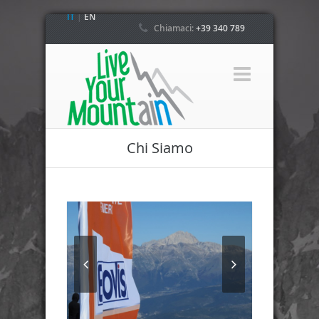
IT
|
EN
Chiamaci:
+39 340 789
4800
Chi Siamo