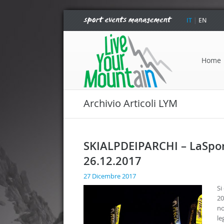
IT
|
EN
Home
Archivio Articoli LYM
SKIALPDEIPARCHI – LaSporti
26.12.2017
27 Dicembre 2017
Si
20
no
le