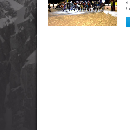
di
tr