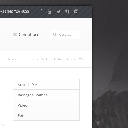
:
+39 340 789 4800
ci
Contattaci
Ti trovi qui:
Home
Media
Archivio Articoli LYM
Articoli LYM
Rassegna Stampa
Video
ni
Foto
ana