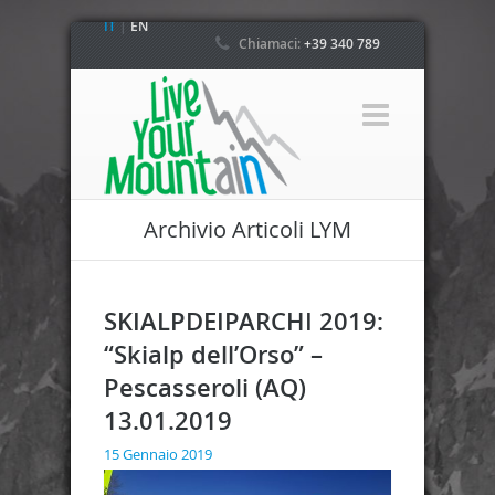
IT
|
EN
Chiamaci:
+39 340 789
4800
Archivio Articoli LYM
SKIALPDEIPARCHI 2019:
“Skialp dell’Orso” –
Pescasseroli (AQ)
13.01.2019
15 Gennaio 2019