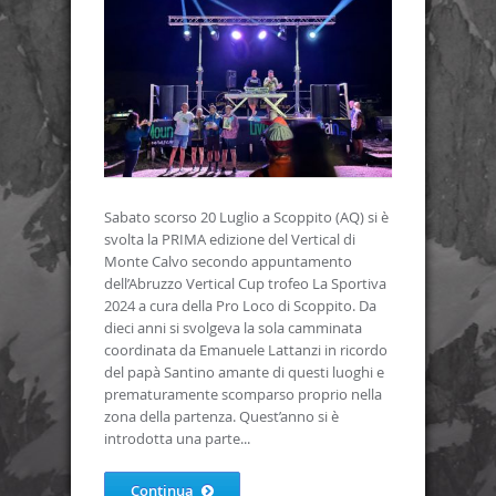
Sabato scorso 20 Luglio a Scoppito (AQ) si è
svolta la PRIMA edizione del Vertical di
Monte Calvo secondo appuntamento
dell’Abruzzo Vertical Cup trofeo La Sportiva
2024 a cura della Pro Loco di Scoppito. Da
dieci anni si svolgeva la sola camminata
coordinata da Emanuele Lattanzi in ricordo
del papà Santino amante di questi luoghi e
prematuramente scomparso proprio nella
zona della partenza. Quest’anno si è
introdotta una parte...
Continua