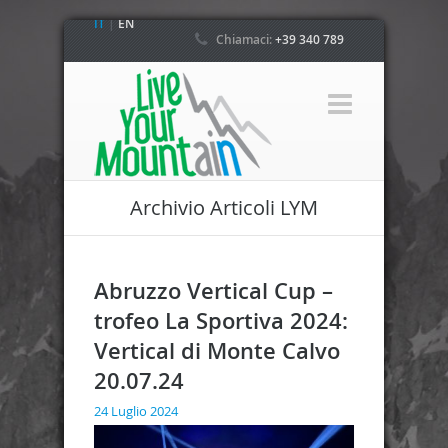
IT
|
EN
Chiamaci:
+39 340 789
4800
Archivio Articoli LYM
Abruzzo Vertical Cup –
trofeo La Sportiva 2024:
Vertical di Monte Calvo
20.07.24
24 Luglio 2024