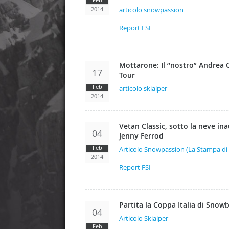
2014
articolo snowpassion
Report FSI
Mottarone: Il “nostro” Andrea Co
17
Tour
Feb
articolo skialper
2014
Vetan Classic, sotto la neve ina
04
Jenny Ferrod
Feb
Articolo Snowpassion (La Stampa di 
2014
Report FSI
Partita la Coppa Italia di Snow
04
Articolo Skialper
Feb