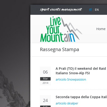
IT
|
EN
Home
Rassegna Stampa
A Prali (TO) il weekend del Ra
06
Italiano Snow-Alp FSI
Mar
articolo Snowpassion
2014
Seconda tappa della Coppa Itali
24
articolo skialper
Feb