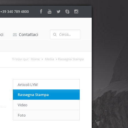
:
+39 340 789 4800
ci
Contattaci
Ti trovi qui:
Home
Media
Rassegna Stampa
Articoli LYM
Rassegna Stampa
Video
Foto