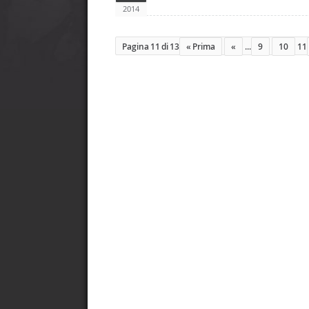
2014
Pagina 11 di 13
« Prima
«
...
9
10
11