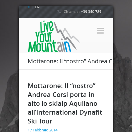
IT
|
EN
Chiamaci:
+39 340 789
4800
Mottarone: Il “nostro” Andrea Corsi port
Mottarone: Il “nostro”
Andrea Corsi porta in
alto lo skialp Aquilano
all’International Dynafit
Ski Tour
17 Febbraio 2014