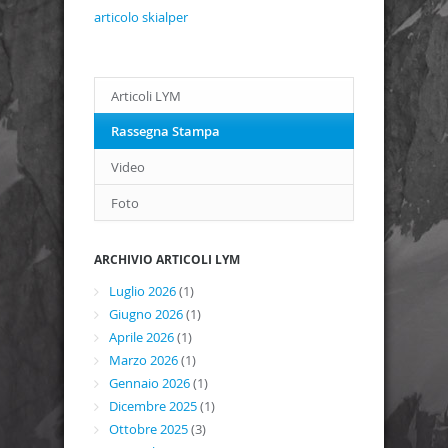
articolo skialper
Articoli LYM
Rassegna Stampa
Video
Foto
ARCHIVIO ARTICOLI LYM
Luglio 2026
(1)
Giugno 2026
(1)
Aprile 2026
(1)
Marzo 2026
(1)
Gennaio 2026
(1)
Dicembre 2025
(1)
Ottobre 2025
(3)