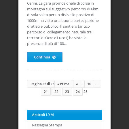
Cerini. La gara promozionale di corsa in
montagna sul suggestivo percorso di 6km
di sola salita per un dislivello positivo di
1000m ha visto una buona partecipazione
di atleti e pubblico. Il sentiero (antico
percorso di collegamento naturale tra i
territori di Ocre e Lucoli) ha visto la
presenza di più di 100...
Continua
Pagina 25 di 25
« Prima
«
...
10
...
21
22
23
24
25
Articoli LYM
Rassegna Stampa