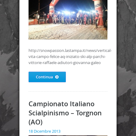
http://snowpassion.lastampa.it/news/vertical-
vita-campo-felice-aq-iniziato-ski-alp-parchi-
vittorie-raffaele-adiutori-giovanna-galeo
Continua
Campionato Italiano
Scialpinismo – Torgnon
(AO)
18 Dicembre 2013