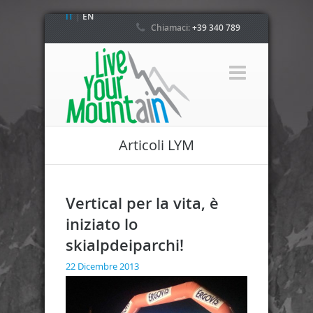
IT
|
EN
Chiamaci:
+39 340 789
4800
Articoli LYM
Vertical per la vita, è
iniziato lo
skialpdeiparchi!
22 Dicembre 2013