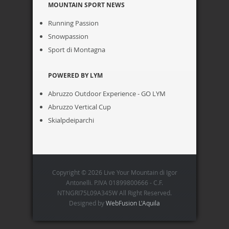
MOUNTAIN SPORT NEWS
Running Passion
Snowpassion
Sport di Montagna
POWERED BY LYM
Abruzzo Outdoor Experience - GO LYM
Abruzzo Vertical Cup
Skialpdeiparchi
Copyright © 2026 Live Your Mountain di Igor
Antonelli. P.IVA 01899800666 - C.F.
NTNGRI75L09A345W All Right Reserved.
Designed by
WebFusion L'Aquila