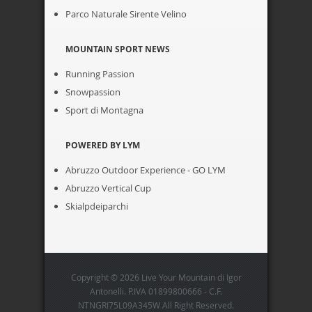
Parco Naturale Sirente Velino
MOUNTAIN SPORT NEWS
Running Passion
Snowpassion
Sport di Montagna
POWERED BY LYM
Abruzzo Outdoor Experience - GO LYM
Abruzzo Vertical Cup
Skialpdeiparchi
Copyright © 2026 Live Your Mountain di Igor
Antonelli. P.IVA 01899800666 - C.F.
NTNGRI75L09A345W All Right Reserved.