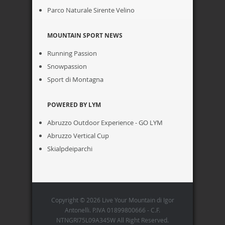
Parco Naturale Sirente Velino
MOUNTAIN SPORT NEWS
Running Passion
Snowpassion
Sport di Montagna
POWERED BY LYM
Abruzzo Outdoor Experience - GO LYM
Abruzzo Vertical Cup
Skialpdeiparchi
Copyright © 2026 Live Your Mountain di Igor
Antonelli. P.IVA 01899800666 - C.F.
NTNGRI75L09A345W All Right Reserved.