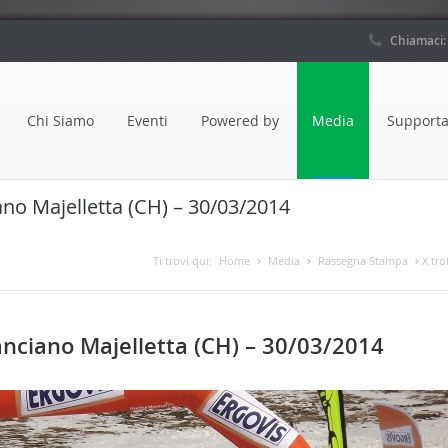
Chiamaci
Chi Siamo
Eventi
Powered by
Media
Supporta
ano Majelletta (CH) – 30/03/2014
Ti trovi qui:
Home
Media
Rassegna Stampa
X tro
anciano Majelletta (CH) – 30/03/2014