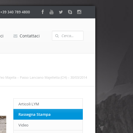
:
+39 340 789 4800
ci
Contattaci
feo Majella – Passo Lanciano Majelletta (CH) – 30/03/2014
Articoli LYM
Rassegna Stampa
Video