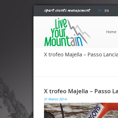
IT
|
EN
Home
X trofeo Majella – Passo Lanci
X trofeo Majella – Passo L
31 Marzo 2014