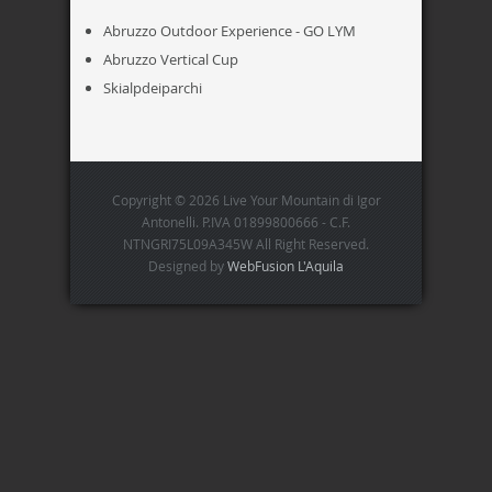
Abruzzo Outdoor Experience - GO LYM
Abruzzo Vertical Cup
Skialpdeiparchi
Copyright © 2026 Live Your Mountain di Igor
Antonelli. P.IVA 01899800666 - C.F.
NTNGRI75L09A345W All Right Reserved.
Designed by
WebFusion L'Aquila