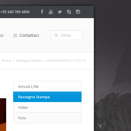
:
+39 340 789 4800
ci
Contattaci
Media
Rassegna Stampa
GRANSASSOPOLI 15.01.16
Articoli LYM
Rassegna Stampa
Video
Foto