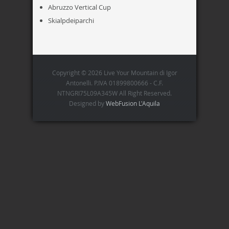
Abruzzo Vertical Cup
Skialpdeiparchi
Copyright © 2026 Live Your Mountain di Igor
Antonelli. P.IVA 01899800666 - C.F.
NTNGRI75L09A345W All Right Reserved.
Designed by
WebFusion L'Aquila