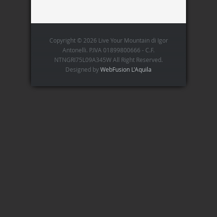
Copyright © 2026 Live Your Mountain di Igor
Antonelli. P.IVA 01899800666 - C.F.
NTNGRI75L09A345W All Right Reserved.
Designed by
WebFusion L'Aquila