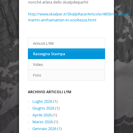
nonché atleta dello skialpdeiparhi!
http://www.skialper.it/SkialpRace/Articolo/4850/rothwald-
martin-anthamatten-in-scioltezza.html
Articoli LYM
Rassegna Stampa
Video
Foto
ARCHIVIO ARTICOLI LYM
Luglio 2026
(1)
Giugno 2026
(1)
Aprile 2026
(1)
Marzo 2026
(1)
Gennaio 2026
(1)