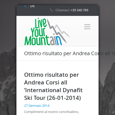
IT
|
EN
Chiamaci:
+39 340 789
4800
Ottimo risultato per Andrea Corsi all ‘
Ottimo risultato per
Andrea Corsi all
‘International Dynafit
Ski Tour (26-01-2014)
27 Gennaio 2014
Complimenti al nostro concittadino,