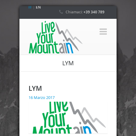
IT
|
EN
Chiamaci:
+39 340 789
4800
LYM
LYM
16 Marzo 2017