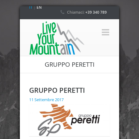
IT
|
EN
Chiamaci:
+39 340 789
4800
GRUPPO PERETTI
GRUPPO PERETTI
11 Settembre 2017