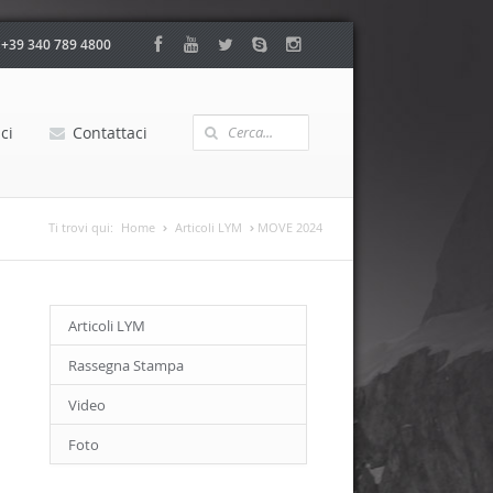
:
+39 340 789 4800
ci
Contattaci
Ti trovi qui:
Home
Articoli LYM
MOVE 2024
Articoli LYM
Rassegna Stampa
Video
Foto