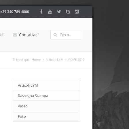
:
+39 340 789 4800
ci
Contattaci
Ti trovi qui:
Home
Articoli LYM
MOVE 2019
Articoli LYM
Rassegna Stampa
Video
Foto