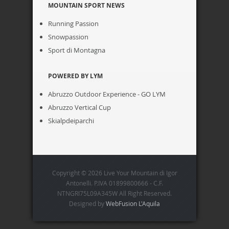
MOUNTAIN SPORT NEWS
Running Passion
Snowpassion
Sport di Montagna
POWERED BY LYM
Abruzzo Outdoor Experience - GO LYM
Abruzzo Vertical Cup
Skialpdeiparchi
Copyright © 2026 Live Your Mountain di Igor
Antonelli. P.IVA 01899800666 - C.F.
NTNGRI75L09A345W All Right Reserved.
Designed by
WebFusion L'Aquila