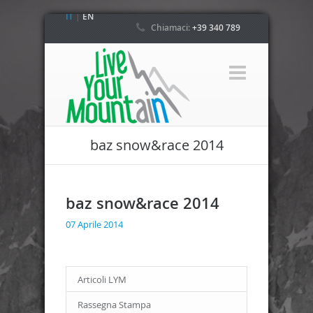
IT
|
EN
Chiamaci:
+39 340 789
4800
baz snow&race 2014
baz snow&race 2014
07 Aprile 2014
Articoli LYM
Rassegna Stampa