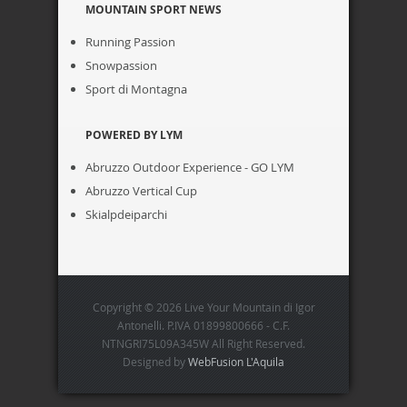
MOUNTAIN SPORT NEWS
Running Passion
Snowpassion
Sport di Montagna
POWERED BY LYM
Abruzzo Outdoor Experience - GO LYM
Abruzzo Vertical Cup
Skialpdeiparchi
Copyright © 2026 Live Your Mountain di Igor
Antonelli. P.IVA 01899800666 - C.F.
NTNGRI75L09A345W All Right Reserved.
Designed by
WebFusion L'Aquila