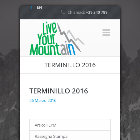
IT
|
EN
Chiamaci:
+39 340 789
4800
TERMINILLO 2016
TERMINILLO 2016
26 Marzo 2016
Articoli LYM
Rassegna Stampa