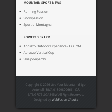
MOUNTAIN SPORT NEWS
Running Passion
Snowpassion
Sport di Montagna
POWERED BY LYM
Abruzzo Outdoor Experience - GO LYM
Abruzzo Vertical Cup
Skialpdeiparchi
Copyright © 2026 Live Your Mountain di Igor
Antonelli. P.IVA 01899800666 - C.F.
NTNGRI75L09A345W All Right Reserved.
Designed by
WebFusion L'Aquila