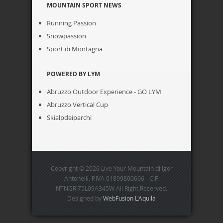
MOUNTAIN SPORT NEWS
Running Passion
Snowpassion
Sport di Montagna
POWERED BY LYM
Abruzzo Outdoor Experience - GO LYM
Abruzzo Vertical Cup
Skialpdeiparchi
Copyright © 2026 Live Your Mountain di Igor
Antonelli. P.IVA 01899800666 - C.F.
NTNGRI75L09A345W All Right Reserved.
Designed by
WebFusion L'Aquila