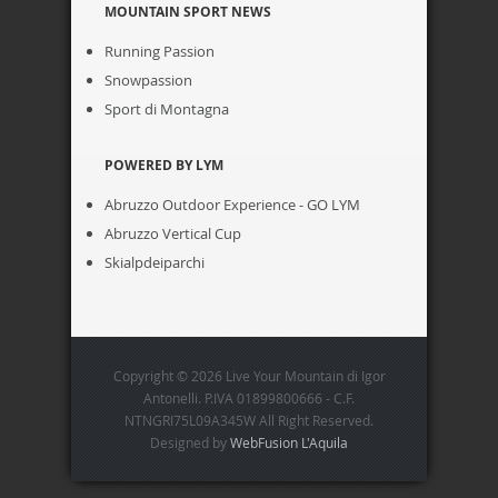
MOUNTAIN SPORT NEWS
Running Passion
Snowpassion
Sport di Montagna
POWERED BY LYM
Abruzzo Outdoor Experience - GO LYM
Abruzzo Vertical Cup
Skialpdeiparchi
Copyright © 2026 Live Your Mountain di Igor
Antonelli. P.IVA 01899800666 - C.F.
NTNGRI75L09A345W All Right Reserved.
Designed by
WebFusion L'Aquila