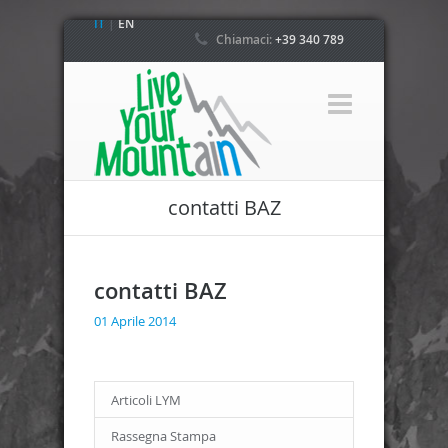
IT
|
EN
Chiamaci:
+39 340 789
4800
contatti BAZ
contatti BAZ
01 Aprile 2014
Articoli LYM
Rassegna Stampa