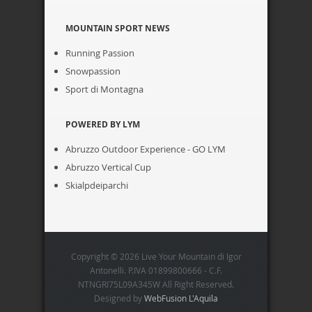
MOUNTAIN SPORT NEWS
Running Passion
Snowpassion
Sport di Montagna
POWERED BY LYM
Abruzzo Outdoor Experience - GO LYM
Abruzzo Vertical Cup
Skialpdeiparchi
Copyright © 2026 Live Your Mountain di Igor
Antonelli. P.IVA 01899800666 - C.F.
NTNGRI75L09A345W All Right Reserved.
Designed by
WebFusion L'Aquila