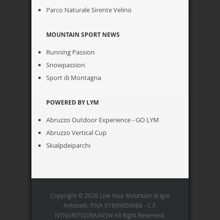
Parco Naturale Sirente Velino
MOUNTAIN SPORT NEWS
Running Passion
Snowpassion
Sport di Montagna
POWERED BY LYM
Abruzzo Outdoor Experience - GO LYM
Abruzzo Vertical Cup
Skialpdeiparchi
Copyright © 2026 Live Your Mountain di Igor
Antonelli. P.IVA 01899800666 - C.F.
NTNGRI75L09A345W All Right Reserved.