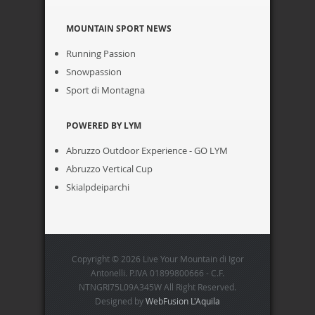
MOUNTAIN SPORT NEWS
Running Passion
Snowpassion
Sport di Montagna
POWERED BY LYM
Abruzzo Outdoor Experience - GO LYM
Abruzzo Vertical Cup
Skialpdeiparchi
Copyright © 2026 Live Your Mountain di Igor
Antonelli. P.IVA 01899800666 - C.F.
NTNGRI75L09A345W All Right Reserved.
Designed by
WebFusion L'Aquila