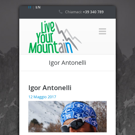
IT
|
EN
Chiamaci:
+39 340 789
4800
Igor Antonelli
Igor Antonelli
12 Maggio 2017