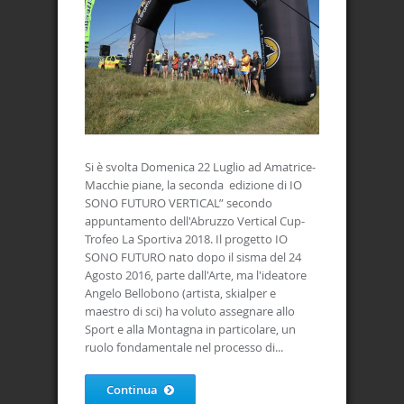
Si è svolta Domenica 22 Luglio ad Amatrice-
Macchie piane, la seconda edizione di IO
SONO FUTURO VERTICAL” secondo
appuntamento dell'Abruzzo Vertical Cup-
Trofeo La Sportiva 2018. Il progetto IO
SONO FUTURO nato dopo il sisma del 24
Agosto 2016, parte dall'Arte, ma l'ideatore
Angelo Bellobono (artista, skialper e
maestro di sci) ha voluto assegnare allo
Sport e alla Montagna in particolare, un
ruolo fondamentale nel processo di...
Continua