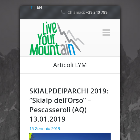
IT
|
EN
Chiamaci:
+39 340 789
4800
Articoli LYM
SKIALPDEIPARCHI 2019:
“Skialp dell’Orso” –
Pescasseroli (AQ)
13.01.2019
15 Gennaio 2019