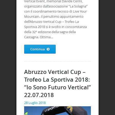
Vertical Event, memorial Davide Cerini,
organizzato dall’associazione “La Solagna”
con il coordinamento tecnico di Live Your
Mountain. Il penultimo appuntamento
dell’Abruzzo Vertical Cup – Trofeo La
Sportiva 2018 si è svolto in concomitanza
della 32° edizione della sagra della
Castagna. Ottima...
Continua
Abruzzo Vertical Cup –
Trofeo La Sportiva 2018:
“Io Sono Futuro Vertical”
22.07.2018
28 Luglio 2018