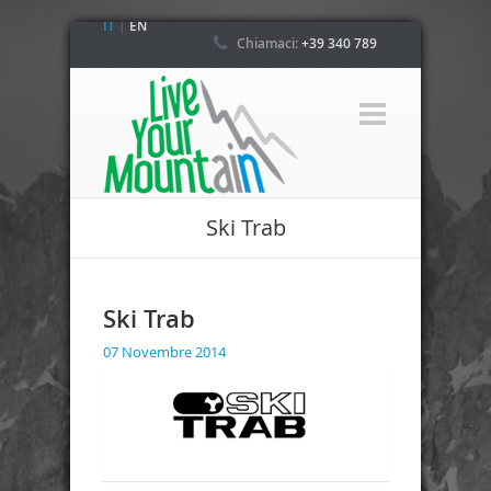
IT
|
EN
Chiamaci:
+39 340 789
4800
Ski Trab
Ski Trab
07 Novembre 2014