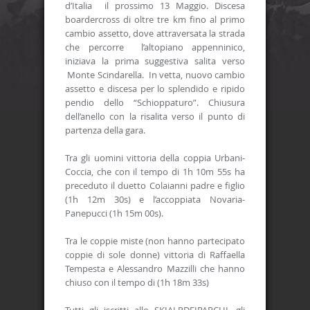
d’Italia il prossimo 13 Maggio. Discesa
boardercross di oltre tre km fino al primo
cambio assetto, dove attraversata la strada
che percorre l’altopiano appenninico,
iniziava la prima suggestiva salita verso
Monte Scindarella. In vetta, nuovo cambio
assetto e discesa per lo splendido e ripido
pendio dello “Schioppaturo”. Chiusura
dell’anello con la risalita verso il punto di
partenza della gara.
Tra gli uomini vittoria della coppia Urbani-
Coccia, che con il tempo di 1h 10m 55s ha
preceduto il duetto Colaianni padre e figlio
(1h 12m 30s) e l’accoppiata Novaria-
Panepucci (1h 15m 00s).
Tra le coppie miste (non hanno partecipato
coppie di sole donne) vittoria di Raffaella
Tempesta e Alessandro Mazzilli che hanno
chiuso con il tempo di (1h 18m 33s)