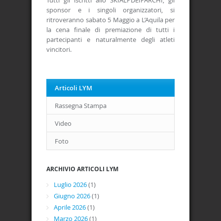
Tutti gli iscritti allo SKIALPDEIPARCHI, gli
sponsor e i singoli organizzatori, si
ritroveranno sabato 5 Maggio a L’Aquila per
la cena finale di premiazione di tutti i
partecipanti e naturalmente degli atleti
vincitori.
Articoli LYM
Rassegna Stampa
Video
Foto
ARCHIVIO ARTICOLI LYM
Luglio 2026
(1)
Giugno 2026
(1)
Aprile 2026
(1)
Marzo 2026
(1)