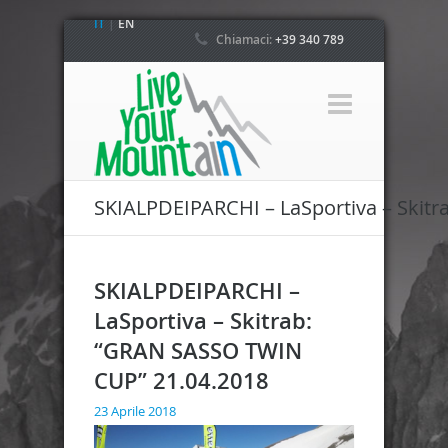
IT
|
EN
Chiamaci:
+39 340 789
4800
SKIALPDEIPARCHI – LaSportiva – Skit
SKIALPDEIPARCHI –
LaSportiva – Skitrab:
“GRAN SASSO TWIN
CUP” 21.04.2018
23 Aprile 2018