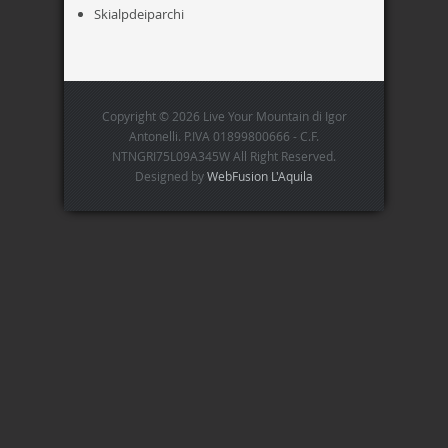
Skialpdeiparchi
Copyright © 2026 Live Your Mountain di Igor
Antonelli. P.IVA 01899800666 - C.F.
NTNGRI75L09A345W All Right Reserved.
Designed by
WebFusion L'Aquila