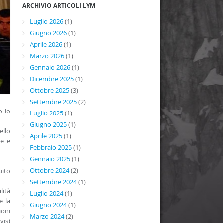
ARCHIVIO ARTICOLI LYM
Luglio 2026
(1)
Giugno 2026
(1)
Aprile 2026
(1)
Marzo 2026
(1)
Gennaio 2026
(1)
Dicembre 2025
(1)
Ottobre 2025
(3)
Settembre 2025
(2)
o lo
Luglio 2025
(1)
Giugno 2025
(1)
ello
Aprile 2025
(1)
re e
Febbraio 2025
(1)
Gennaio 2025
(1)
Ottobre 2024
(2)
uito
Settembre 2024
(1)
lità
Luglio 2024
(1)
e la
Giugno 2024
(1)
ioni
Marzo 2024
(2)
vis)