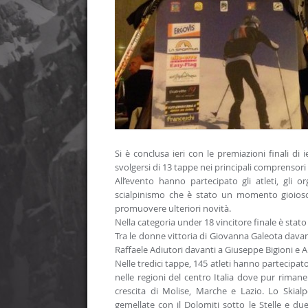
Si è conclusa ieri con le premiazioni finali di 
svolgersi di 13 tappe nei principali comprensori 
All’evento hanno partecipato gli atleti, gli or
scialpinismo che è stato un momento gioioso 
promuovere ulteriori novità.
Nella categoria under 18 vincitore finale è stat
Tra le donne vittoria di Giovanna Galeota davanti
Raffaele Adiutori davanti a Giuseppe Bigioni e
Nelle tredici tappe, 145 atleti hanno partecipat
nelle regioni del centro Italia dove pur riman
crescita di Molise, Marche e Lazio. Lo Skia
gemellate con il Dolomiti sotto le Stelle e du