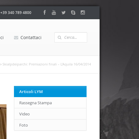
:
+39 340 789 4800
ci
Contattaci
Skialpdeiparchi: Premiazioni finali – L’Aquila 16/04/2014
Articoli LYM
Rassegna Stampa
Video
Foto