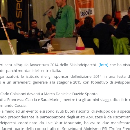
ieri sera all’Aquila l’avventura 2014 dello Skialpdeiparchi
(foto)
che ha vist
dei parchi montani del centro Italia.
ganizzatori, le istituzioni e gli sponsor dell’edizione 2014 in una festa d
e un arrivederci generale alla stagione 2015 con l’obiettivo di sviluppa
o Carlo Colaianni davanti a Marco Daniele e Davide Sponta.
 a Francesca Ciaccia e Sara Marini, mentre tra gli uomini si aggiudica il circ
 Armando Coccia.
o almeno ad un evento e si sono avuti buoni riscontri di sviluppo della specia
endo preponderante la partecipazione degli atleti Abruzzesi è da riscontrar
lpdeiparchi, coordinato da Live Your Mountain, ha avuto due manifestaz
e facenti parte della coppa Italia di Snowboard Alpinismo FSI (Trofeo Ergo