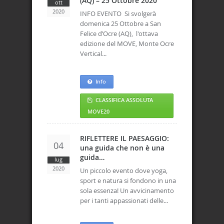
(AQ) – 25 Ottobre 2020
ott
2020
INFO EVENTO Si svolgerà
domenica 25 Ottobre a San
Felice d’Ocre (AQ), l'ottava
edizione del MOVE, Monte Ocre
Vertical...
Info
CLASSIFICA ASSOLUTA
MOVE20
RIFLETTERE IL PAESAGGIO:
04
una guida che non è una
guida…
lug
2020
Un piccolo evento dove yoga,
sport e natura si fondono in una
sola essenza! Un avvicinamento
per i tanti appassionati delle...