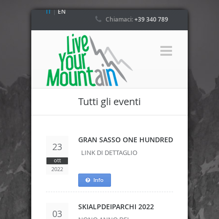
IT
|
EN
Chiamaci:
+39 340 789
4800
Tutti gli eventi
GRAN SASSO ONE HUNDRED
23
LINK DI DETTAGLIO
ott
2022
Info
SKIALPDEIPARCHI 2022
03