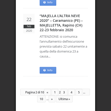
Info
“MAJELLA L’ALTRA NEVE
22
2020” – Caramanico (PE) –
MAJELLETTA, Rapino (CH)
feb
22-23 febbraio 2020
2020
ATTENZIONE: si comunica
l'annullamento dell'escursione
prevista sabato 22 unitamente a
quella della domenica 23 a
causa...
Info
Pagina 2 di 10
«
1
2
3
4
5
...
10
...
»
Ultima »