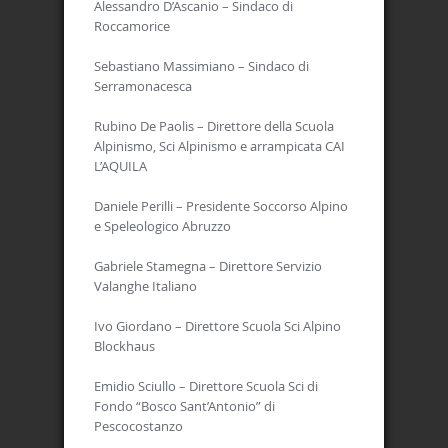
Alessandro D’Ascanio – Sindaco di
Roccamorice
Sebastiano Massimiano – Sindaco di
Serramonacesca
Rubino De Paolis – Direttore della Scuola
Alpinismo, Sci Alpinismo e arrampicata CAI
L’AQUILA
Daniele Perilli – Presidente Soccorso Alpino
e Speleologico Abruzzo
Gabriele Stamegna – Direttore Servizio
Valanghe Italiano
Ivo Giordano – Direttore Scuola Sci Alpino
Blockhaus
Emidio Sciullo – Direttore Scuola Sci di
Fondo “Bosco Sant’Antonio” di
Pescocostanzo