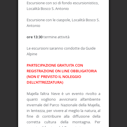
Escursione con sci di fondo escursionistico,
Località Bosco S. Antonio
Escursione con le ciaspole, Località Bosco S.
Antonio
ore 13:30
termine attività
Le escursioni saranno condotte da Guide
Alpine
PARTECIPAZIONE GRATUITA CON
REGISTRAZIONE ON LINE OBBLIGATORIA
(NON E’ PREVISTO IL NOLEGGIO
DELL’ATTREZZATURA)
Majella l’altra Neve è un evento rivolto a
quanti vogliono avvicinarsi all’ambiente
invernale del Parco Nazionale della Majella,
in lentezza, per vivere al meglio la natura, al
fine di contribuire alla diffusione della
corretta cultura della montagna. Per