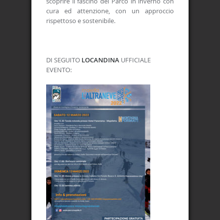
scoprire il fascino del Parco in inverno con
cura ed attenzione, con un approccio
rispettoso e sostenibile.
DI SEGUITO
LOCANDINA
UFFICIALE
EVENTO: