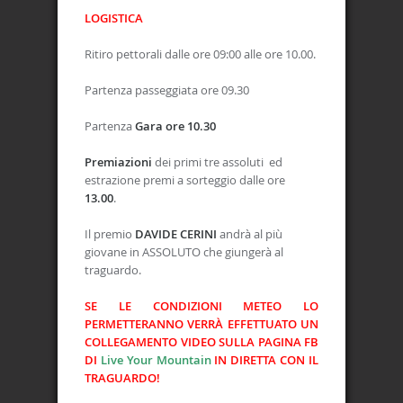
LOGISTICA
Ritiro pettorali dalle ore 09:00 alle ore 10.00.
Partenza passeggiata ore 09.30
Partenza
Gara ore 10.30
Premiazioni
dei primi tre assoluti ed
estrazione premi a sorteggio dalle ore
13.00
.
Il premio
DAVIDE CERINI
andrà al più
giovane in ASSOLUTO che giungerà al
traguardo.
SE LE CONDIZIONI METEO LO
PERMETTERANNO VERRÀ EFFETTUATO UN
COLLEGAMENTO VIDEO SULLA PAGINA FB
DI
Live Your Mountain
IN DIRETTA CON IL
TRAGUARDO!