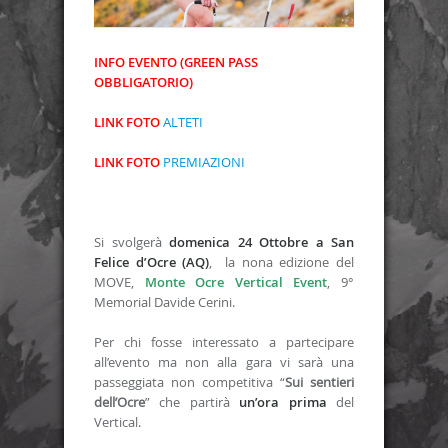
INFO EVENTO (GREEN PASS
OBBLIGATORIO)
LINK FOTO
ALTETI
LINK FOTO
PREMIAZIONI
Si svolgerà
domenica 24 Ottobre a San
Felice d’Ocre (AQ)
, la nona edizione del
MOVE,
Monte Ocre Vertical Event
, 9°
Memorial Davide Cerini.
Per chi fosse interessato a partecipare
all’evento ma non alla gara vi sarà una
passeggiata non competitiva “
Sui sentieri
dell’Ocre
” che partirà
un’ora prima
del
Vertical.