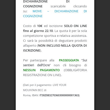
DICHIARAZIONE DI
COGNIZIONE
scaricabile cliccando
su:
MOVE – DICHIARAZIONE DI
COGNIZIONE
Costo di
10
€
ed iscrizione
SOLO ON LINE
fino al giorno 22.10
. La quota è per la sola
competizione sportiva e relativa assistenza.
Ci sarà la possibilità di degustare prodotti
all’aperto (
NON INCLUSO NELLA QUOTA DI
ISCRIZIONE
).
Per partecipare alla
PASSEGGIATA
“
Sui
sentieri dell’Ocre
” non c’è bisogno di
NESSUN PAGAMENTO
(OBBLIGATORIA
REGISTRAZIONE ON LINE).
(Dati per il pagamento:
LIVE YOUR
MOUNTAIN
BCC di
Roma, IBAN:
IT30Z0832703603000000001363)