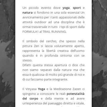
Un piccolo evento dove
yoga
,
sport
e
natura
si fondono in una sola essenza! Un
avvicinamento per i tanti appassionati delle
attività outdoor ad una disciplina che è
ormai trasversale in tutti i tipi di sport dalla
FORMULA1 al TRAIL RUNNING.
Il simbolo del cerchio, che spesso nella
pittura Zen si lascia volutamente aperto,
rappresenta la libertà creativa dell’uomo
quando è in profonda sintonia con se
stesso.
Difatti questa stessa apertura ci dice che
non siamo separati dalla natura ma che
essa è qualcosa di molto più grande di noi e
di cui facciamo parte integrante.
Il Vinyasa
Yoga
e la Meditazione Zazen ci
spingono a conoscere le reali
potenzialità
del corpo
e della mente e ad avere
un’esperienza del paesaggio diretta e vitale,