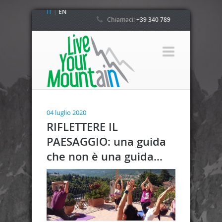
IT
|
EN
Chiamaci:
+39 340 789
4800
04 luglio 2020
RIFLETTERE IL
PAESAGGIO: una guida
che non è una guida…