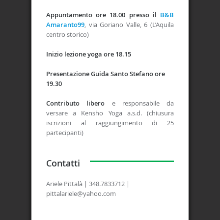
Appuntamento ore 18.00 presso il
B&B
Amaranto99
, via Goriano Valle, 6 (L’Aquila
centro storico)
Inizio lezione yoga ore 18.15
Presentazione Guida Santo Stefano ore
19.30
Contributo libero
e responsabile da
versare a Kensho Yoga a.s.d. (chiusura
iscrizioni al raggiungimento di 25
partecipanti)
Contatti
Ariele Pittalà | 348.7833712 |
pittalariele@yahoo.com