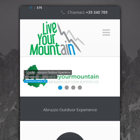
IT
|
EN
Chiamaci:
+39 340 789
4800
GO LYM – Abruzzo Outdoor Experience
Pianifica la tua attività Outdoor in Abruzzo!
Clicca subito per scegliere!!
Abruzzo Outdoor Experience