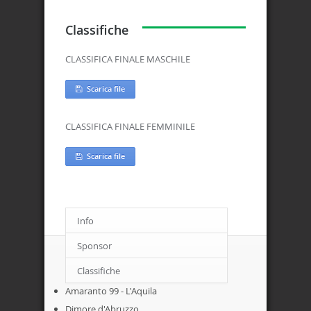
Classifiche
CLASSIFICA FINALE MASCHILE
Scarica file
CLASSIFICA FINALE FEMMINILE
Scarica file
Info
Sponsor
ACCOMODATION
Classifiche
Amaranto 99 - L'Aquila
Dimore d'Abruzzo