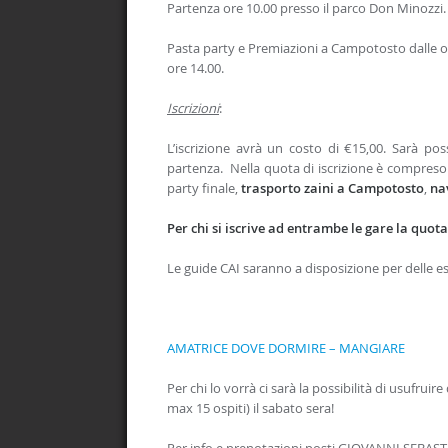
Partenza ore 10.00 presso il parco Don Minozzi.
Pasta party e Premiazioni a Campotosto dalle or
ore 14.00.
Iscrizioni
:
L’iscrizione avrà un costo di €15,00. Sarà po
partenza. Nella quota di iscrizione è compreso: p
party finale,
trasporto zaini a Campotosto
,
na
Per chi si iscrive ad entrambe le gare la quota
Le guide CAI saranno a disposizione per delle esc
AMATRICE DOVE DORMIRE – MANGIARE
Per chi lo vorrà ci sarà la possibilità di usufru
max 15 ospiti) il sabato sera!