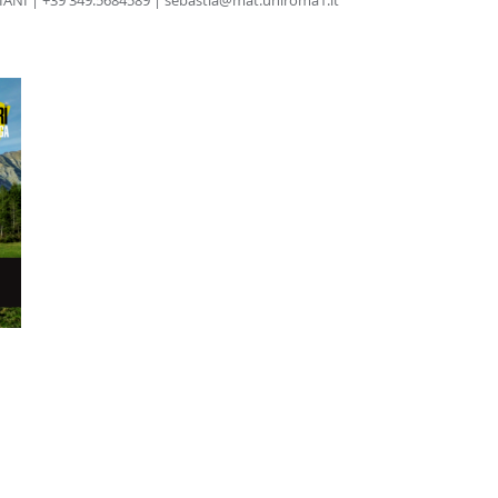
IANI | +39 349.5684589 | sebastia@mat.uniroma1.it