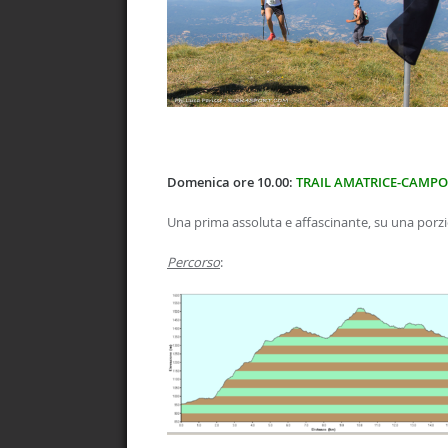
Domenica ore 10.00:
TRAIL AMATRICE-CAMP
Una prima assoluta e affascinante, su una porzi
Percorso
: