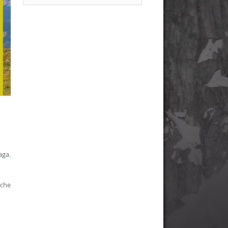
aga.
 che