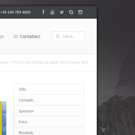
:
+39 340 789 4800
ci
Contattaci
eventi
“TUTTI I COLORI DELLA LAGA” 15/16 Giugno 2019
Info
Contatti
Sponsor
Foto
Risultati