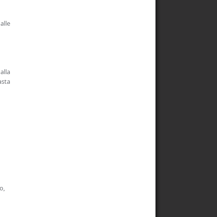
alle
alla
asta
o,