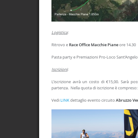
Logistica
:
Ritrovo e
Race Office Macchie Piane
ore 14.30
Pasta party e Premiazioni Pro-Loco Sant’Angelo
Iscrizioni
:
L’iscrizione avrà un costo di €15,00. Sarà po
partenza. Nella quota di iscrizione è compreso: 
Vedi
LINK
dettaglio evento circuito
Abruzzo Ver