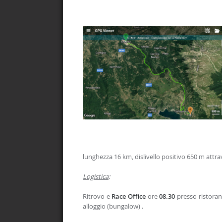
lunghezza 16 km, dislivello positivo 650 m attrav
Logistica
:
Ritrovo e
Race Office
ore
08.30
presso ristoran
alloggio (bungalow) .