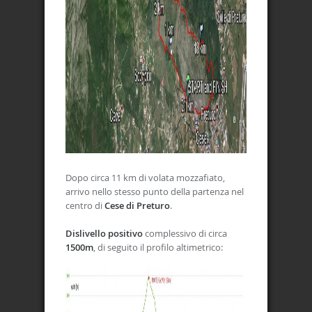
Dopo circa 11 km di volata mozzafiato,
arrivo nello stesso punto della partenza nel
centro di
Cese di Preturo
.
Dislivello positivo
complessivo di circa
1500m
, di seguito il profilo altimetrico: