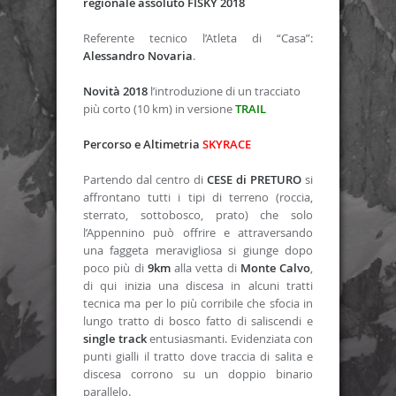
regionale assoluto FISKY 2018
Referente tecnico l’Atleta di “Casa”:
Alessandro Novaria
.
Novità 2018
l’introduzione di un tracciato
più corto (10 km) in versione
TRAIL
Percorso e Altimetria
SKYRACE
Partendo dal centro di
CESE di PRETURO
si
affrontano tutti i tipi di terreno (roccia,
sterrato, sottobosco, prato) che solo
l’Appennino può offrire e attraversando
una faggeta meravigliosa si giunge dopo
poco più di
9km
alla vetta di
Monte Calvo
,
di qui inizia una discesa in alcuni tratti
tecnica ma per lo più corribile che sfocia in
lungo tratto di bosco fatto di saliscendi e
single
track
entusiasmanti. Evidenziata con
punti gialli il tratto dove traccia di salita e
discesa corrono su un doppio binario
parallelo.