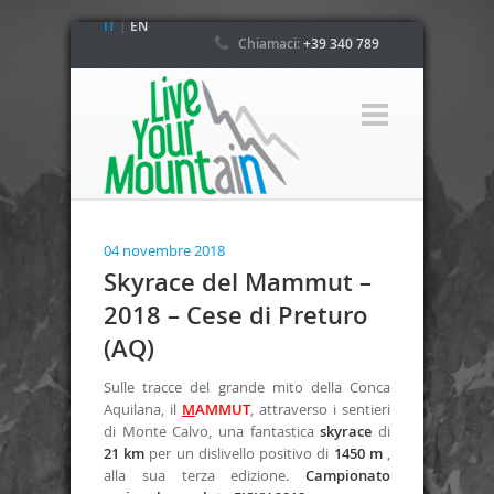
IT
|
EN
Chiamaci:
+39 340 789
4800
04 novembre 2018
Skyrace del Mammut –
2018 – Cese di Preturo
(AQ)
Sulle tracce del grande mito della Conca
Aquilana, il
M
AMMUT
, attraverso i sentieri
di Monte Calvo, una fantastica
skyrace
di
21
km
per un dislivello positivo di
1450 m
,
alla sua terza edizione.
Campionato