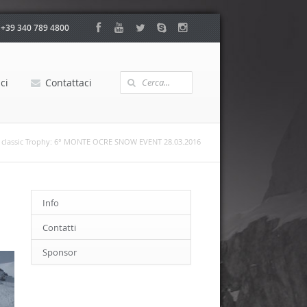
:
+39 340 789 4800
ci
Contattaci
A classic Trophy: 6° MONTE OCRE SNOW EVENT 28.03.2016
Info
Contatti
Sponsor