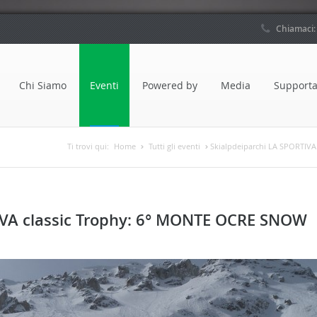
Chiamaci
Chi Siamo
Eventi
Powered by
Media
Supporta
Ti trovi qui:
Home
Tutti gli eventi
Skialpdeiparchi LA SPORTIV
IVA classic Trophy: 6° MONTE OCRE SNOW