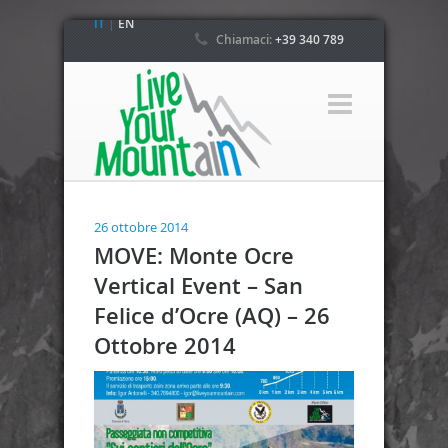
IT
|
EN
Chiamaci:
+39 340 789
4800
26 ottobre 2014
MOVE: Monte Ocre
Vertical Event – San
Felice d’Ocre (AQ) – 26
Ottobre 2014