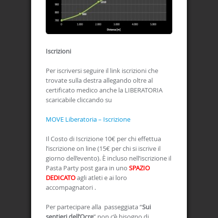
Iscrizioni
Per iscriversi seguire il link iscrizioni che
trovate sulla destra allegando oltre al
certificato medico anche la LIBERATORIA
scaricabile cliccando su
MOVE Liberatoria – Iscrizione
Il Costo di Iscrizione 10€ per chi effettua
l’iscrizione on line (15€ per chi si iscrive il
giorno dell’evento). È incluso nell’iscrizione il
Pasta Party post gara in uno
SPAZIO
DEDICATO
agli atleti e ai loro
accompagnatori .
Per partecipare alla passeggiata “
Sui
sentieri dell’Ocre
” non c’è bisogno di