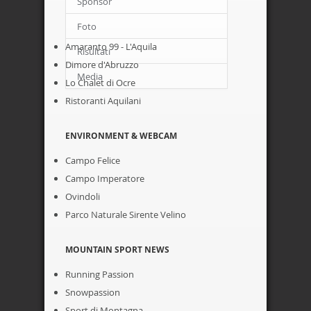
Sponsor
ACCOMODATION
Foto
Amaranto 99 - L'Aquila
Risultati
Dimore d'Abruzzo
Media
Lo Chalet di Ocre
Ristoranti Aquilani
ENVIRONMENT & WEBCAM
Campo Felice
Campo Imperatore
Ovindoli
Parco Naturale Sirente Velino
MOUNTAIN SPORT NEWS
Running Passion
Snowpassion
Sport di Montagna