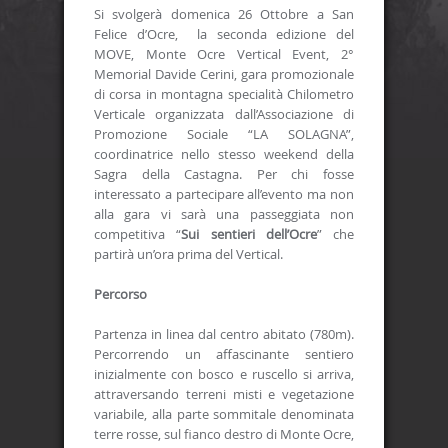
Si svolgerà domenica 26 Ottobre a San
Felice d’Ocre, la seconda edizione del
MOVE, Monte Ocre Vertical Event, 2°
Memorial Davide Cerini, gara promozionale
di corsa in montagna specialità Chilometro
Verticale organizzata dall’Associazione di
Promozione Sociale “LA SOLAGNA”,
coordinatrice nello stesso weekend della
Sagra della Castagna. Per chi fosse
interessato a partecipare all’evento ma non
alla gara vi sarà una passeggiata non
competitiva “
Sui sentieri dell’Ocre
” che
partirà un’ora prima del Vertical.
Percorso
Partenza in linea dal centro abitato (780m).
Percorrendo un affascinante sentiero
inizialmente con bosco e ruscello si arriva,
attraversando terreni misti e vegetazione
variabile, alla parte sommitale denominata
terre rosse, sul fianco destro di Monte Ocre,