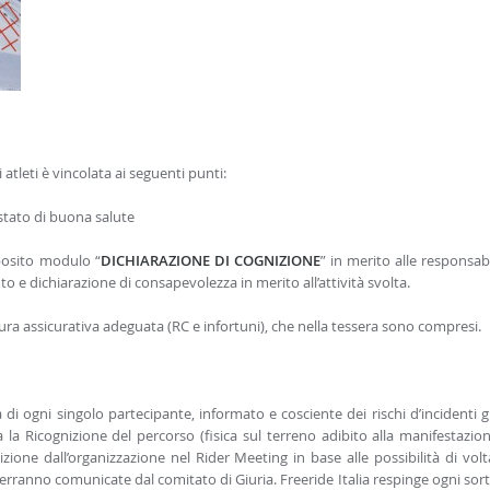
 atleti è vincolata ai seguenti punti:
 stato di buona salute
pposito modulo “
DICHIARAZIONE DI COGNIZIONE
” in merito alle responsabi
to e dichiarazione di consapevolezza in merito all’attività svolta.
ura assicurativa adeguata (RC e infortuni), che nella tessera sono compresi.
tà di ogni singolo partecipante, informato e cosciente dei rischi d’incidenti g
ia la Ricognizione del percorso (fisica sul terreno adibito alla manifestazio
ione dall’organizzazione nel Rider Meeting in base alle possibilità di volt
erranno comunicate dal comitato di Giuria. Freeride Italia respinge ogni sort