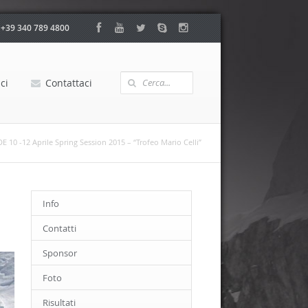
:
+39 340 789 4800
ci
Contattaci
10 -12 Aprile Spring Session 2015 – “Trofeo Mario Celli”
Info
Contatti
Sponsor
Foto
Risultati