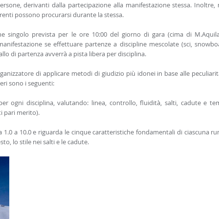
ersone, derivanti dalla partecipazione alla manifestazione stessa. Inoltre,
orrenti possono procurarsi durante la stessa.
e singolo prevista per le ore 10:00 del giorno di gara (cima di M.Aquila)
manifestazione se effettuare partenze a discipline mescolate (sci, snowbo
llo di partenza avverrà a pista libera per disciplina.
rganizzatore di applicare metodi di giudizio più idonei in base alle peculiarit
eri sono i seguenti:
er ogni disciplina, valutando: linea, controllo, fluidità, salti, cadute e t
i pari merito).
 1.0 a 10.0 e riguarda le cinque caratteristiche fondamentali di ciascuna run
esto, lo stile nei salti e le cadute.