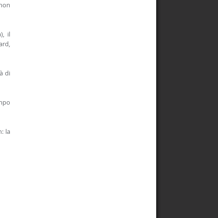
 non
, il
ard,
à di
empo
: la