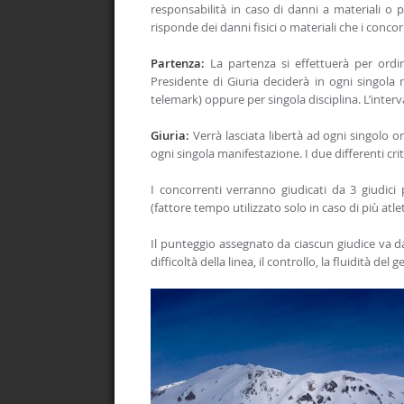
responsabilità in caso di danni a materiali o p
risponde dei danni fisici o materiali che i conc
Partenza:
La partenza si effettuerà per ordin
Presidente di Giuria deciderà in ogni singola 
telemark) oppure per singola disciplina. L’interva
Giuria:
Verrà lasciata libertà ad ogni singolo o
ogni singola manifestazione. I due differenti crit
I concorrenti verranno giudicati da 3 giudici p
(fattore tempo utilizzato solo in caso di più atlet
Il punteggio assegnato da ciascun giudice va da
difficoltà della linea, il controllo, la fluidità del g