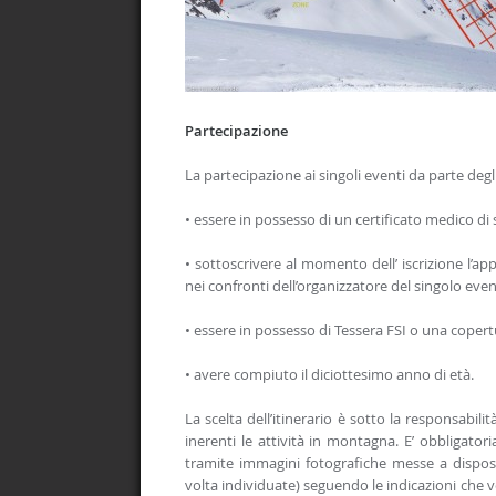
Partecipazione
La partecipazione ai singoli eventi da parte degli
• essere in possesso di un certificato medico di
• sottoscrivere al momento dell’ iscrizione l’a
nei confronti dell’organizzatore del singolo even
• essere in possesso di Tessera FSI o una copert
• avere compiuto il diciottesimo anno di età.
La scelta dell’itinerario è sotto la responsabili
inerenti le attività in montagna. E’ obbligator
tramite immagini fotografiche messe a disposiz
volta individuate) seguendo le indicazioni che v