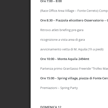
Ore 7:00 – 8:00
(Race Office Area Village – Fonte Cerreto) Compl
Ore 8:30 –
Piazzola elicottero Osservatorio 
Ritrovo atleti briefing pre-gara
ricognizione a vista area di gara
avvicinamento vetta di M. Aquila (1h a piedi)
Ore 10:00 –
Monte Aquila 2494mt
Partenza primo GranSasso Freeride “Trofeo Mari
Ore 15:00 – Spring village, piazza di Fonte Cer
Premiazioni – Spring Party
DOMENICA 12