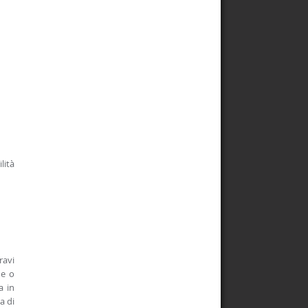
lità
ravi
ne o
a in
a di