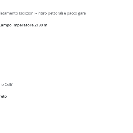
etamento Iscrizioni – ritiro pettorali e pacco gara
– Campo imperatore 2130 m
o Celli”
reto